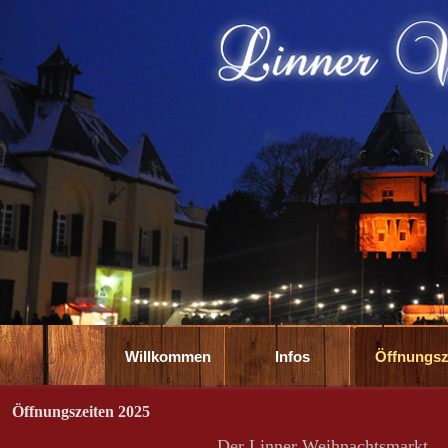
Direkt zum Seiteninhalt
Willkommen
Infos
▼
Öffnungsz
Öffnungszeiten 2025
Der Linner Weihnachtsmarkt