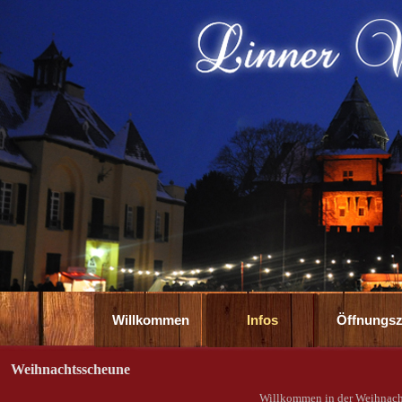
Direkt zum Seiteninhalt
Willkommen
Infos
▼
Öffnungsz
Weihnachtsscheune
Willkommen in der Weihnach